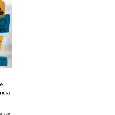
de
ncia
aunque