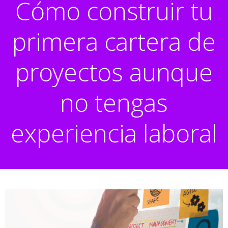
Cómo construir tu
primera cartera de
proyectos aunque
no tengas
experiencia laboral